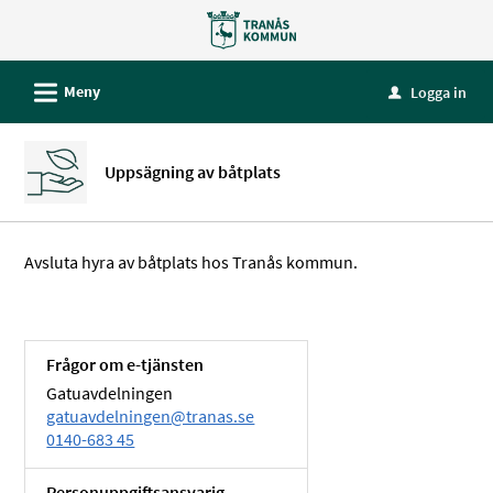
Välkommen
till
e-
L
Meny
Logga in
u
tjänster
-
Tranås
Uppsägning av båtplats
kommun
Avsluta hyra av båtplats hos Tranås kommun.
Frågor om e-tjänsten
Gatuavdelningen
gatuavdelningen@tranas.se
0140-683 45
Personuppgiftsansvarig