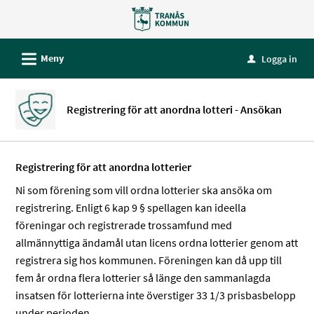
Välkommen
till
e-
L
Meny
Logga in
u
tjänster
-
Tranås
Registrering för att anordna lotteri - Ansökan
kommun
Registrering för att anordna lotterier
Ni som förening som vill ordna lotterier ska ansöka om
registrering. Enligt 6 kap 9 § spellagen kan ideella
föreningar och registrerade trossamfund med
allmännyttiga ändamål utan licens ordna lotterier genom att
registrera sig hos kommunen. Föreningen kan då upp till
fem år ordna flera lotterier så länge den sammanlagda
insatsen för lotterierna inte överstiger 33 1/3 prisbasbelopp
under perioden.