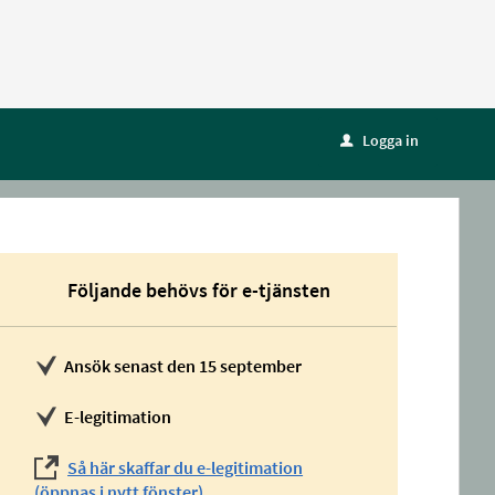
Logga in
u
Följande behövs för e-tjänsten
Ansök senast den 15 september
E-legitimation
Så här skaffar du e-legitimation
(öppnas i nytt fönster)