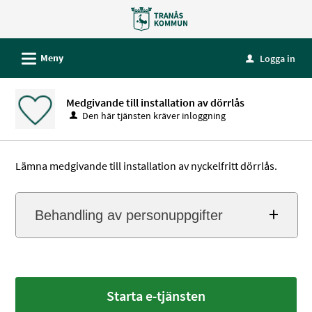
Välkommen
till
e-
L
Meny
Logga in
u
tjänster
-
Medgivande till installation av dörrlås
Tranås
Den här tjänsten kräver inloggning
kommun
Lämna medgivande till installation av nyckelfritt dörrlås.
Behandling av personuppgifter
Starta e-tjänsten