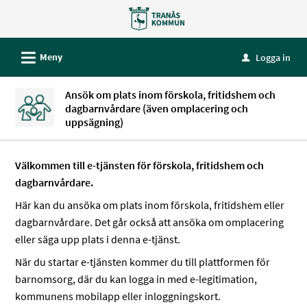
Välkommen
till
e-
L
Meny
Logga in
u
tjänster
-
Ansök om plats inom förskola, fritidshem och
Tranås
dagbarnvårdare (även omplacering och
kommun
uppsägning)
Välkommen till e-tjänsten för förskola, fritidshem och
dagbarnvårdare.
Här kan du ansöka om plats inom förskola, fritidshem eller
dagbarnvårdare. Det går också att ansöka om omplacering
eller säga upp plats i denna e-tjänst.
När du startar e-tjänsten kommer du till plattformen för
barnomsorg, där du kan logga in med e-legitimation,
kommunens mobilapp eller inloggningskort.